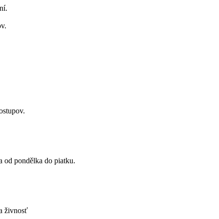
ní.
v.
ostupov.
ka do piatku.
nosť