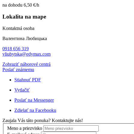
na dohodu 6,50 €/h
Lokalita na mape
Kontaktná osoba
Валентина Любицька
0918 656 319
vliubytska@edymax.com
Zobraziť náborové centrá
Poslať známemu
Stiahnuť PDF
Vytlačiť
Poslať na Messenger
Zdielať na Facebooku
Zaujala Vás táto ponuka? Kontaktujte nás!
Meno a priezvisko