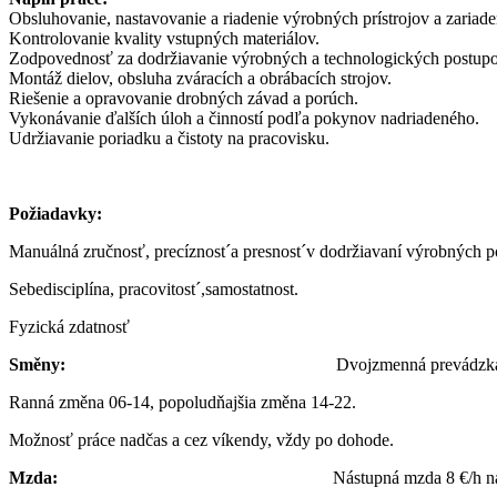
Obsluhovanie, nastavovanie a riadenie výrobných prístrojov a zariade
Kontrolovanie kvality vstupných materiálov.
Zodpovednosť za dodržiavanie výrobných a technologických postupo
Montáž dielov, obsluha zváracích a obrábacích strojov.
Riešenie a opravovanie drobných závad a porúch.
Vykonávanie ďalších úloh a činností podľa pokynov nadriadeného.
Udržiavanie poriadku a čistoty na pracovisku.
Požiadavky:
Manuálná zručnosť, precíznost´a presnost´v dodržiavaní výrobných p
Sebedisciplína, pracovitost´,samostatnost.
Fyzická zdatnosť
Směny:
Dvojzmenná prevádzka od ponděl
Ranná změna 06-14, popoludňajšia změna 14-22.
Možnosť práce nadčas a cez víkendy, vždy po dohode.
Mzda:
Nástupná mzda 8 €/h na živ